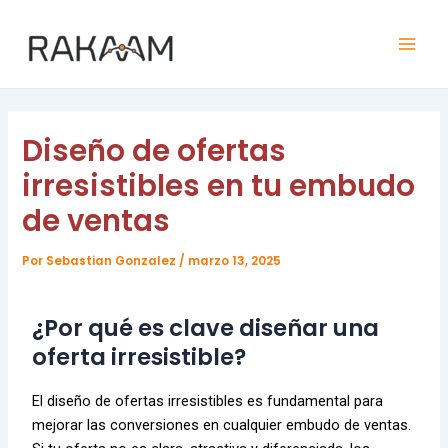
Ir
Navegación
Mai
al
de
Men
contenido
entradas
Diseño de ofertas
irresistibles en tu embudo
de ventas
Por
Sebastian Gonzalez
/
marzo 13, 2025
¿Por qué es clave diseñar una
oferta irresistible?
El diseño de ofertas irresistibles es fundamental para
mejorar las conversiones en cualquier embudo de ventas.